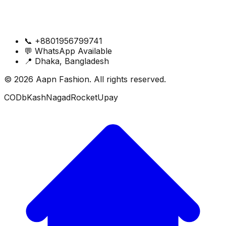
📞
+8801956799741
💬
WhatsApp Available
📍
Dhaka, Bangladesh
© 2026 Aapn Fashion. All rights reserved.
COD
bKash
Nagad
Rocket
Upay