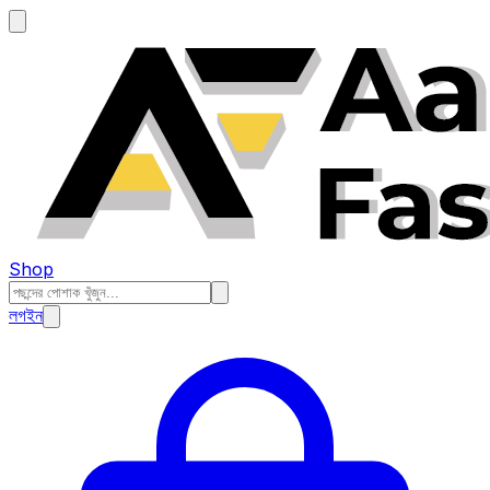
Shop
লগইন