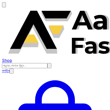
Shop
লগইন