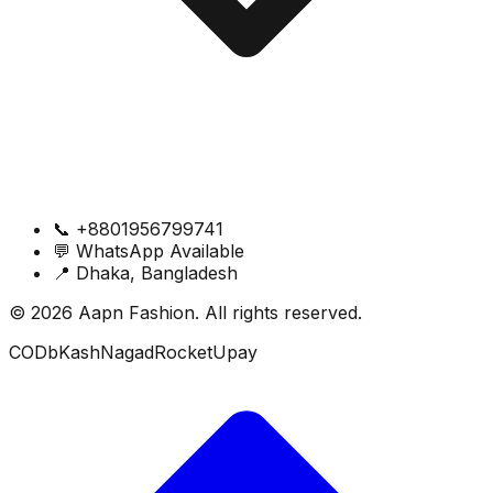
📞
+8801956799741
💬
WhatsApp Available
📍
Dhaka, Bangladesh
© 2026 Aapn Fashion. All rights reserved.
COD
bKash
Nagad
Rocket
Upay