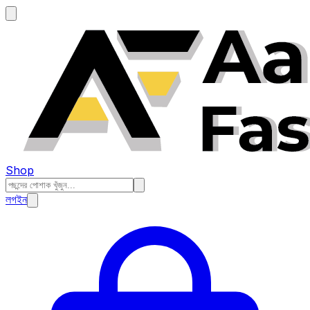
Shop
লগইন