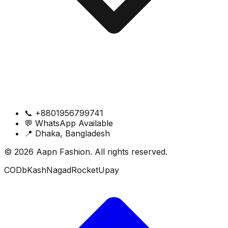
📞
+8801956799741
💬
WhatsApp Available
📍
Dhaka, Bangladesh
© 2026 Aapn Fashion. All rights reserved.
COD
bKash
Nagad
Rocket
Upay